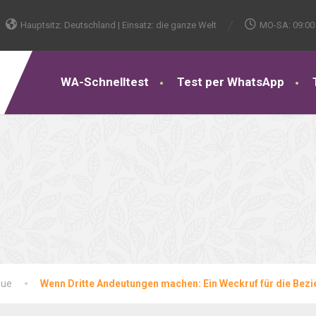
Hauptsitz: Deutschland | Einsatz: die ganze Welt
MO-SA: 09:00 
WA-Schnelltest
Test per WhatsApp
eue
Wenn Dritte Andeutungen machen: Ein Weckruf für die Bez