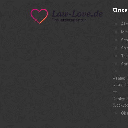
Unse
All
Mes
Sch
Soz
Tel
Son
Reales T
Deutsch
Reales T
(Lockvog
Obs