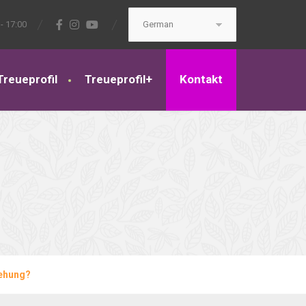
- 17:00
Treueprofil
Treueprofil+
Kontakt
iehung?