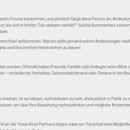
er einem Freund zusammen, und plötzlich fängt diese Person an, Andeutu
 er/sie sich in letzter Zeit seltsam verhält?" Solche Kommentare können
aben.
hrem Kopf aufkommen. Warum sollte jemand solche Andeutungen mache
orgnis und Unsicherheit hineinziehen zu lassen.
getan werden. Oftmals haben Freunde, Familie oder Kollegen einen Bli
ein – verändertes Verhalten, Geheimniskrämerei oder Distanz in der B
 machen, ist es ratsam, aufmerksam zu sein, ohne jedoch in Panik zu ve
u nutzen, um über Ihre Beziehung nachzudenken und mögliche Anzeichen
 an der Treue Ihres Partners hegen, kann ein Treuetest eine Möglichkei