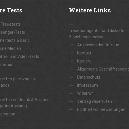
re
Tests
Weitere
Links
e Treuetests
Treuetestagentur und diskrete
senger-Tests
Beziehungsanalyse
nelltests & Basic
Anzeichen der Untreue
iale Medien
Kontakt
efon- und Video-Tests
Karriere
dertest
Allgemeine Geschäftsbedin
Datenschutz
reffen (Lockvogel in
land)
Impressum
Widerruf
reffen im Urlaub & Ausland
Vertrag widerrufen
el im Ausland)
Echtheit von Bewertungen
ervation