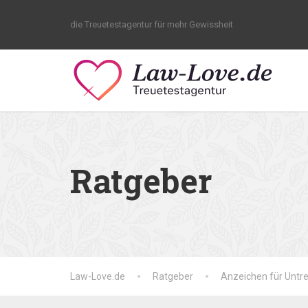
die Treuetestagentur für mehr Gewissheit
Ratgeber
Law-Love.de
Ratgeber
Anzeichen für Untr