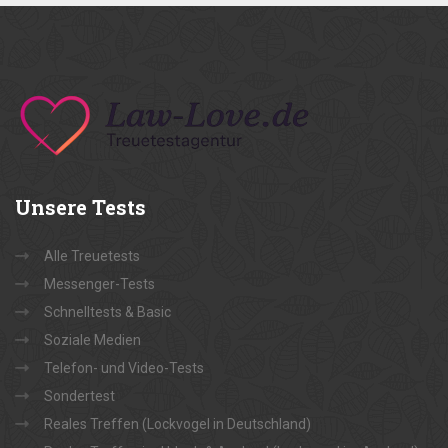
Unsere
Tests
Alle Treuetests
Messenger-Tests
Schnelltests & Basic
Soziale Medien
Telefon- und Video-Tests
Sondertest
Reales Treffen (Lockvogel in Deutschland)