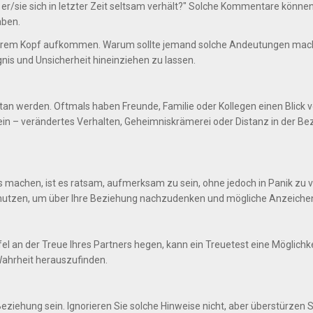
 er/sie sich in letzter Zeit seltsam verhält?" Solche Kommentare können
aben.
hrem Kopf aufkommen. Warum sollte jemand solche Andeutungen mache
orgnis und Unsicherheit hineinziehen zu lassen.
getan werden. Oftmals haben Freunde, Familie oder Kollegen einen Bli
ein – verändertes Verhalten, Geheimniskrämerei oder Distanz in der B
 machen, ist es ratsam, aufmerksam zu sein, ohne jedoch in Panik zu ve
u nutzen, um über Ihre Beziehung nachzudenken und mögliche Anzeichen
 an der Treue Ihres Partners hegen, kann ein Treuetest eine Möglichkei
Wahrheit herauszufinden.
ziehung sein. Ignorieren Sie solche Hinweise nicht, aber überstürzen Si