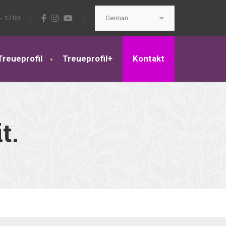
- 17:00
Treueprofil
Treueprofil+
Kontakt
t.