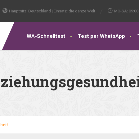
Hauptsitz: Deutschland | Einsatz: die ganze Welt
MO-SA: 09:00 
WA-Schnelltest
Test per WhatsApp
ziehungsgesundhei
heit.