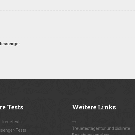
 Messenger
re
Tests
Weitere
Links
e Treuetests
Treuetestagentur und diskrete
senger-Tests