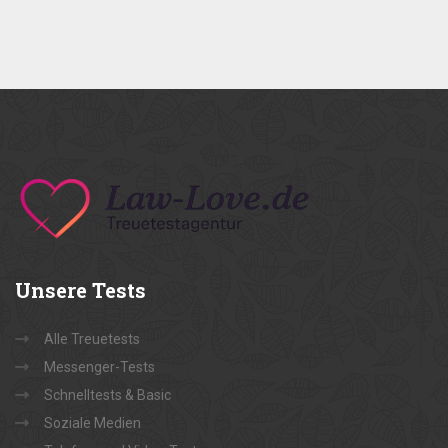
Unsere
Tests
Alle Treuetests
Messenger-Tests
Schnelltests & Basic
Soziale Medien