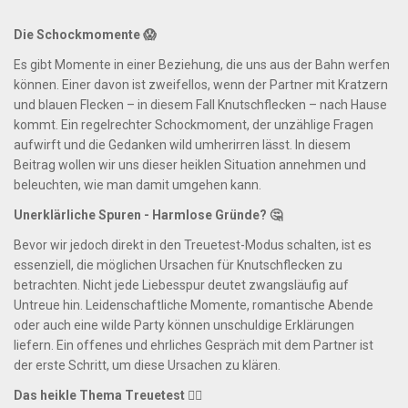
Die Schockmomente 😱
Es gibt Momente in einer Beziehung, die uns aus der Bahn werfen
können. Einer davon ist zweifellos, wenn der Partner mit Kratzern
und blauen Flecken – in diesem Fall Knutschflecken – nach Hause
kommt. Ein regelrechter Schockmoment, der unzählige Fragen
aufwirft und die Gedanken wild umherirren lässt. In diesem
Beitrag wollen wir uns dieser heiklen Situation annehmen und
beleuchten, wie man damit umgehen kann.
Unerklärliche Spuren - Harmlose Gründe? 🤔
Bevor wir jedoch direkt in den Treuetest-Modus schalten, ist es
essenziell, die möglichen Ursachen für Knutschflecken zu
betrachten. Nicht jede Liebesspur deutet zwangsläufig auf
Untreue hin. Leidenschaftliche Momente, romantische Abende
oder auch eine wilde Party können unschuldige Erklärungen
liefern. Ein offenes und ehrliches Gespräch mit dem Partner ist
der erste Schritt, um diese Ursachen zu klären.
Das heikle Thema Treuetest 🕵️‍♂️