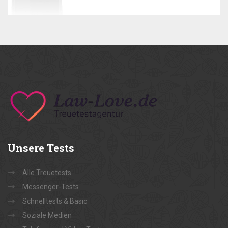
Unsere
Tests
Alle Treuetests
Messenger-Tests
Schnelltests & Basic
Soziale Medien