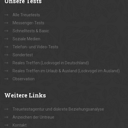
Unsere
Tests
Alle Treuetests
Messenger-Tests
Schnelltests & Basic
Soziale Medien
Telefon- und Video-Tests
Sondertest
Reales Treffen (Lockvogel in Deutschland)
Reales Treffen im Urlaub & Ausland (Lockvogel im Ausland)
Observation
Weitere
Links
Treuetestagentur und diskrete Beziehungsanalyse
Anzeichen der Untreue
Kontakt