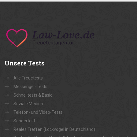
Unsere
Tests
Alle Treuetests
Messenger-Tests
Schnelltests & Basic
Soziale Medien
Telefon- und Video-Tests
Sondertest
Reales Treffen (Lockvogel in Deutschland)