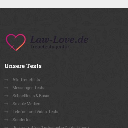
Unsere
Tests
Alle Treuetests
Messenger-Tests
Schnelltests & Basic
Soziale Medien
Telefon- und Video-Tests
Sondertest
Reales Treffen (Lockvogel in Deutschland)