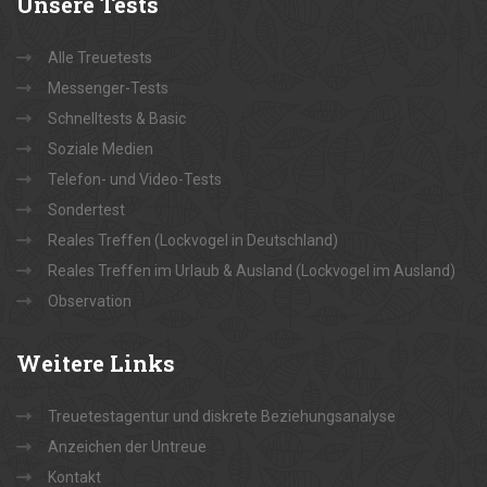
Unsere
Tests
Alle Treuetests
Messenger-Tests
Schnelltests & Basic
Soziale Medien
Telefon- und Video-Tests
Sondertest
Reales Treffen (Lockvogel in Deutschland)
Reales Treffen im Urlaub & Ausland (Lockvogel im Ausland)
Observation
Weitere
Links
Treuetestagentur und diskrete Beziehungsanalyse
Anzeichen der Untreue
Kontakt