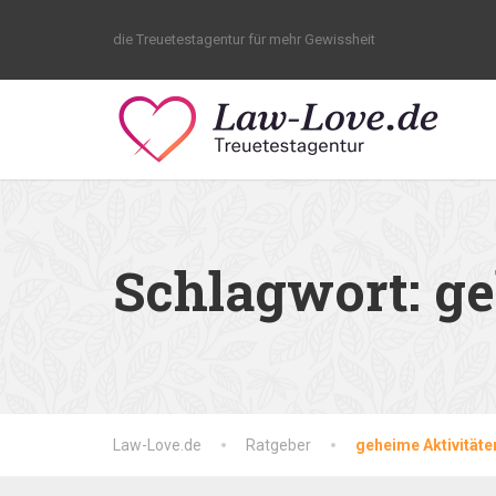
die Treuetestagentur für mehr Gewissheit
Schlagwort:
ge
Law-Love.de
Ratgeber
geheime Aktivitäte