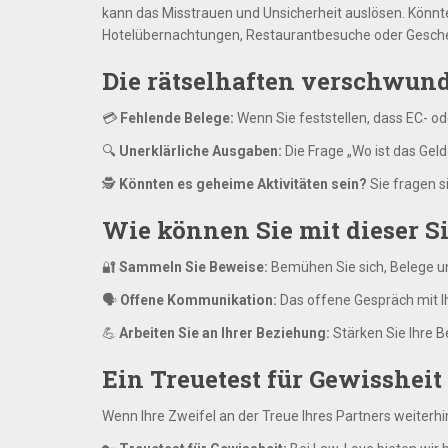
kann das Misstrauen und Unsicherheit auslösen. Könn
Hotelübernachtungen, Restaurantbesuche oder Geschen
Die rätselhaften verschwun
💳
Fehlende Belege:
Wenn Sie feststellen, dass EC- od
🔍
Unerklärliche Ausgaben:
Die Frage „Wo ist das Ge
🕵️
Könnten es geheime Aktivitäten sein?
Sie fragen s
Wie können Sie mit dieser 
🔐
Sammeln Sie Beweise:
Bemühen Sie sich, Belege u
🗣️
Offene Kommunikation:
Das offene Gespräch mit I
💪
Arbeiten Sie an Ihrer Beziehung:
Stärken Sie Ihre B
Ein Treuetest für Gewissheit
Wenn Ihre Zweifel an der Treue Ihres Partners weiterhi