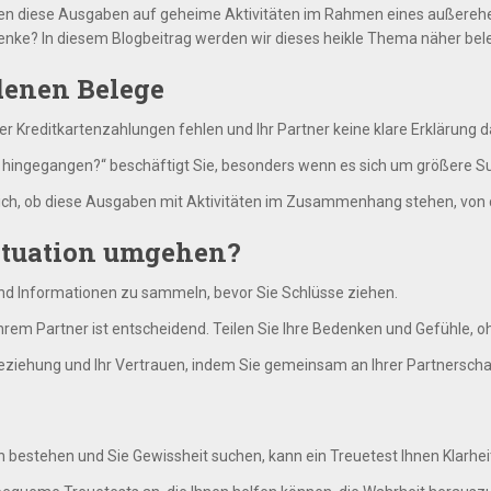
ten diese Ausgaben auf geheime Aktivitäten im Rahmen eines außerehel
ke? In diesem Blogbeitrag werden wir dieses heikle Thema näher bel
denen Belege
er Kreditkartenzahlungen fehlen und Ihr Partner keine klare Erklärung d
ld hingegangen?“ beschäftigt Sie, besonders wenn es sich um größere 
ich, ob diese Ausgaben mit Aktivitäten im Zusammenhang stehen, von d
Situation umgehen?
nd Informationen zu sammeln, bevor Sie Schlüsse ziehen.
hrem Partner ist entscheidend. Teilen Sie Ihre Bedenken und Gefühle,
eziehung und Ihr Vertrauen, indem Sie gemeinsam an Ihrer Partnerschaf
n bestehen und Sie Gewissheit suchen, kann ein Treuetest Ihnen Klarhei