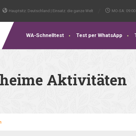
Hauptsitz: Deutschland | Einsatz: die ganze Welt
MO-SA: 09:00 
WA-Schnelltest
Test per WhatsApp
heime Aktivitäten
n