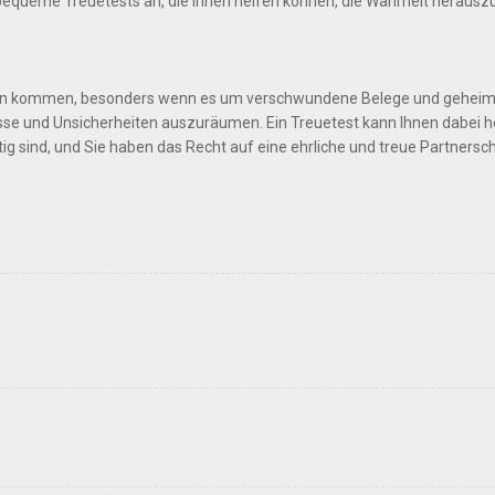
bequeme Treuetests an, die Ihnen helfen können, die Wahrheit herauszu
feln kommen, besonders wenn es um verschwundene Belege und geheim
se und Unsicherheiten auszuräumen. Ein Treuetest kann Ihnen dabei h
tig sind, und Sie haben das Recht auf eine ehrliche und treue Partnersch