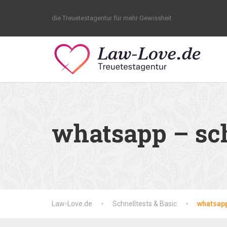
die Treuetestagentur für mehr Gewissheit
whatsapp – sch
Law-Love.de
Schnelltests & Basic
whatsapp