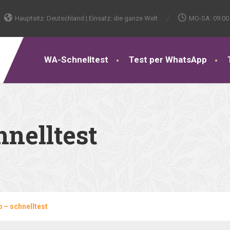
Hauptsitz: Deutschland | Einsatz: die ganze Welt
MO-SA: 09:00 
WA-Schnelltest
Test per WhatsApp
nelltest
 – schnelltest