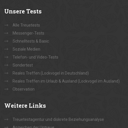
Unsere
Tests
Alle Treuetests
Messenger-Tests
Schnelltests & Basic
Soziale Medien
Telefon- und Video-Tests
Sondertest
Reales Treffen (Lockvogel in Deutschland)
Reales Treffen im Urlaub & Ausland (Lockvogel im Ausland)
Observation
Weitere
Links
Treuetestagentur und diskrete Beziehungsanalyse
Anzeichen der Untreue