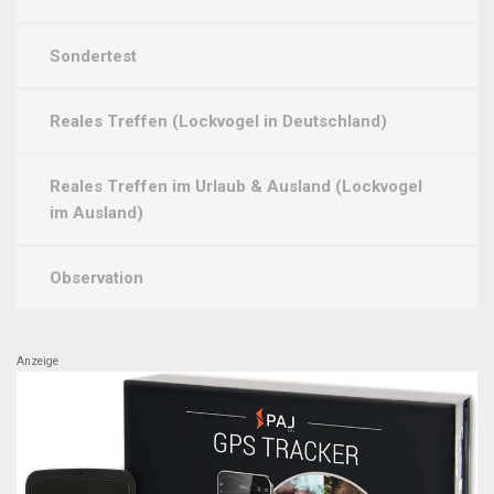
Sondertest
Reales Treffen (Lockvogel in Deutschland)
Reales Treffen im Urlaub & Ausland (Lockvogel
im Ausland)
Observation
Anzeige