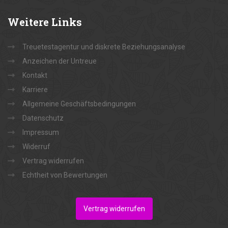
Weitere
Links
Treuetestagentur und diskrete Beziehungsanalyse
Anzeichen der Untreue
Kontakt
Karriere
Allgemeine Geschäftsbedingungen
Datenschutz
Impressum
Widerruf
Vertrag widerrufen
Echtheit von Bewertungen
Vertrag widerrufen