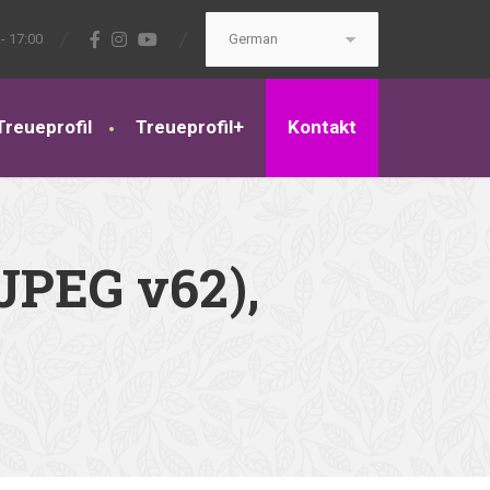
- 17:00
Treueprofil
Treueprofil+
Kontakt
JPEG v62),