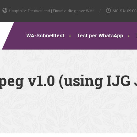
Hauptsitz: Deutschland | Einsatz: die ganze Welt
MO-SA: 09:00 
WA-Schnelltest
Test per WhatsApp
eg v1.0 (using IJG 