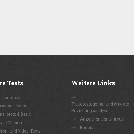
re
Tests
Weitere
Links
e Treuetests
Treuetestagentur und diskrete
senger-Tests
Beziehungsanalyse
nelltests & Basic
Anzeichen der Untreue
iale Medien
Kontakt
efon- und Video-Tests