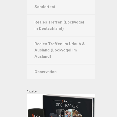
Sondertest
Reales Treffen (Lockvogel
in Deutschland)
Reales Treffen im Urlaub &
Ausland (Lockvogel im
Ausland)
Observation
Anzeige