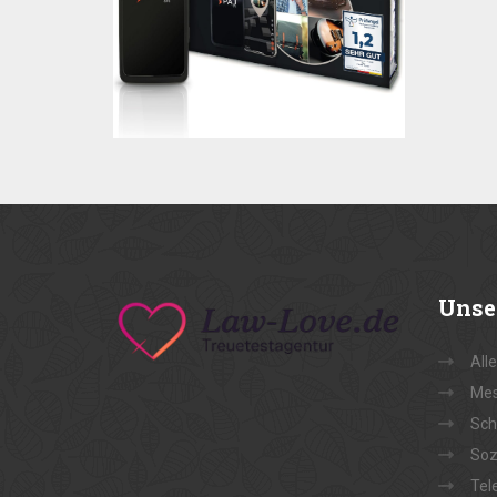
Unse
All
Mes
Sch
Soz
Tel