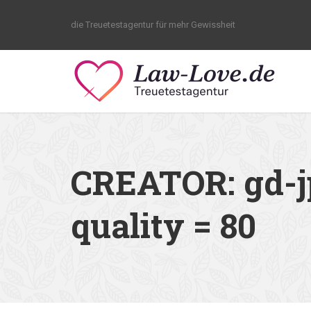
die Treuetestagentur für mehr Gewissheit
CREATOR: gd-jp
quality = 80