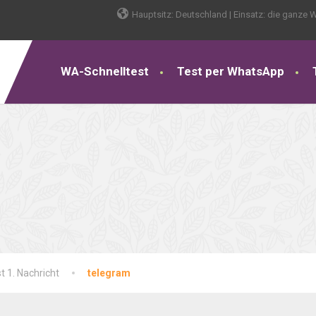
Hauptsitz: Deutschland | Einsatz: die ganze W
WA-Schnelltest
Test per WhatsApp
t 1. Nachricht
telegram