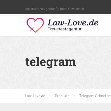
die Treuetestagentur für mehr Gewissheit
telegram
Law-Love.de
Produkte
Telegram Schnelltes