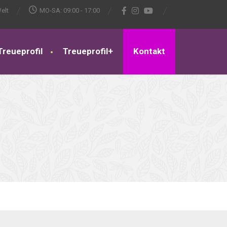
elt
MO-SA: 09:00 - 17:00
Treueprofil
Treueprofil+
Kontakt