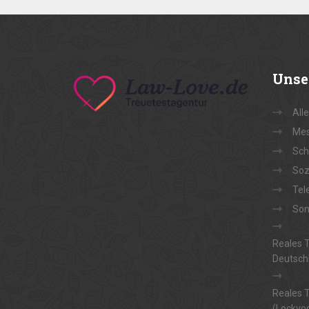
Unse
All
Mes
Sch
Soz
Tel
Son
Reales T
Deutsch
Reales T
(Lockvog