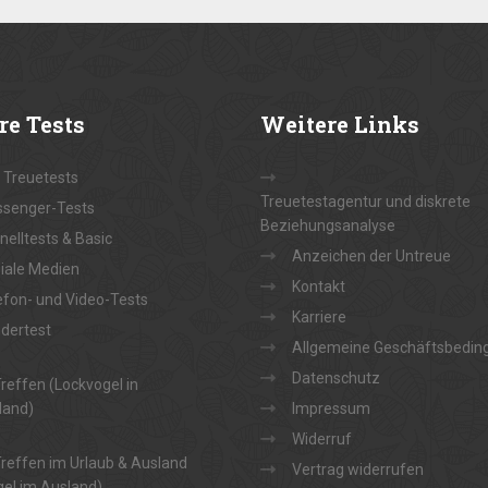
re
Tests
Weitere
Links
e Treuetests
Treuetestagentur und diskrete
senger-Tests
Beziehungsanalyse
nelltests & Basic
Anzeichen der Untreue
iale Medien
Kontakt
efon- und Video-Tests
Karriere
dertest
Allgemeine Geschäftsbedin
Datenschutz
reffen (Lockvogel in
land)
Impressum
Widerruf
reffen im Urlaub & Ausland
Vertrag widerrufen
el im Ausland)