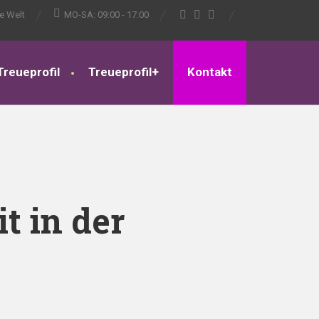
ze Welt
MO-SA: 09:00 - 17:00
Treueprofil
Treueprofil+
Kontakt
t in der