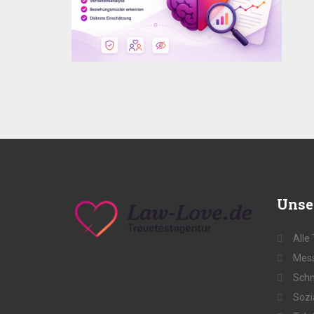
Unse
Alle
Mess
Schn
Sozi