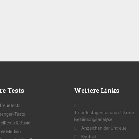
re
Tests
Weitere
Links
 Treuetests
Treuetestagentur und diskrete
enger-Tests
Beziehungsanalyse
elltests & Basic
Anzeichen der Untreue
ale Medien
Kontakt