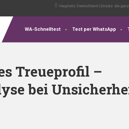
Hauptsitz: Deutschland | Einsatz: die gan
WA-Schnelltest
Test per WhatsApp
s Treueprofil –
yse bei Unsicherhei