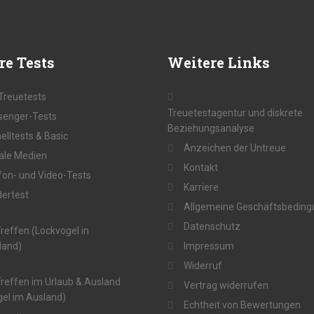
re
Tests
Weitere
Links
 Treuetests
Treuetestagentur und diskrete
enger-Tests
Beziehungsanalyse
elltests & Basic
Anzeichen der Untreue
ale Medien
Kontakt
fon- und Video-Tests
Karriere
ertest
Allgemeine Geschäftsbedin
Datenschutz
reffen (Lockvogel in
land)
Impressum
Widerruf
reffen im Urlaub & Ausland
Vertrag widerrufen
el im Ausland)
Echtheit von Bewertungen