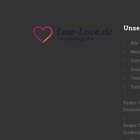
Unse
Alle
Mess
Schn
Sozi
Tele
Sond
Reales T
Deutsch
Reales T
(Lockvog