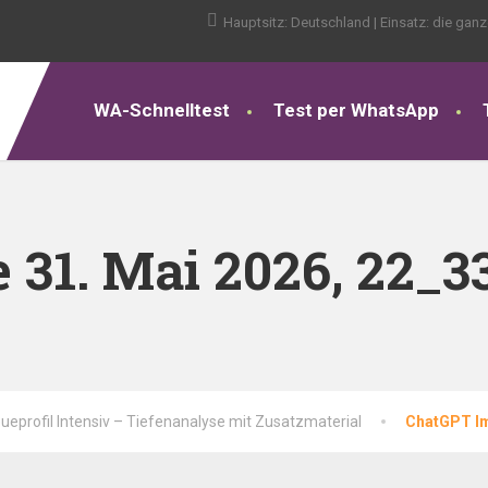
Hauptsitz: Deutschland | Einsatz: die gan
WA-Schnelltest
Test per WhatsApp
31. Mai 2026, 22_3
ueprofil Intensiv – Tiefenanalyse mit Zusatzmaterial
ChatGPT Im