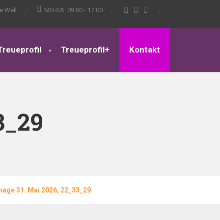
ze Welt
MO-SA: 09:00 - 17:00
Treueprofil
Treueprofil+
Kontakt
3_29
age 31. Mai 2026, 22_33_29