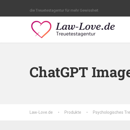
die Treuetestagentur für mehr Gewissheit
ChatGPT Image 
Law-Love.de
Produkte
Psychologisches Tre